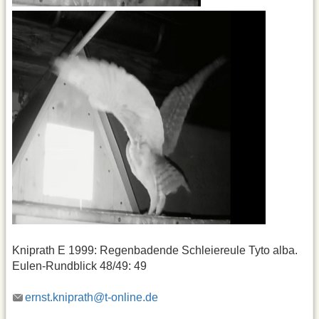
Kniprath E 1999: Regenbadende Schleiereule Tyto alba.
Eulen-Rundblick 48/49: 49
ernst.kniprath@t-online.de