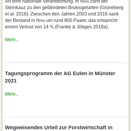
Art eine nationale Verantwortung. In N
zählt der
RW
Steinkauz zu den ge­fährdeten Brutvogelarten (Grüne­berg
et al. 2016). Zwischen den Jah­ren 2003 und 2016 sank
der Bestand in N
um rund 800 Paare; das entspricht
RW
einem Verlust von 14 % (Franke & Jöbges 2018a).
Mehr...
Tagungsprogramm der AG Eulen in Münster
2021
Mehr...
Wegweisendes Urteil zur Forstwirtschaft in