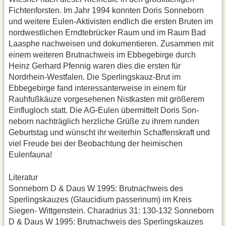
Fichtenfors­ten. Im Jahr 1994 konnten Doris Sonneborn
und weitere Eulen-Akti­visten endlich die ersten Bruten im
nordwestlichen Erndtebrücker Raum und im Raum Bad
Laasphe nachwei­sen und dokumentieren. Zusammen mit
einem weiteren Brutnachweis im Ebbegebirge durch
Heinz Gerhard Pfennig waren dies die ersten für
Nordrhein-Westfalen. Die Sperlings­kauz-Brut im
Ebbegebirge fand inter­essanterweise in einem für
Rauhfuß­käuze vorgesehenen Nistkasten mit größerem
Einflugloch statt. Die AG-Eulen übermittelt Doris Son­
neborn nachträglich herzliche Grüße zu ihrem runden
Geburtstag und wünscht ihr weiterhin Schaffenskraft und
viel Freude bei der Beobachtung der heimischen
Eulenfauna!
Literatur
Sonneborn D & Daus W 1995: Brut­nachweis des
Sperlingskauzes (Glaucidium passerinum) im Kreis
Siegen- Wittgenstein. Charadrius 31: 130-132 Sonneborn
D & Daus W 1995: Brut­nachweis des Sperlingskauzes