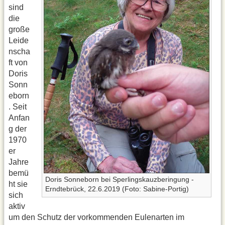
sind
die
große
Leide
nscha
ft von
Doris
Sonn
eborn
. Seit
Anfan
g der
1970
er
Jahre
bemü
Doris Sonneborn bei Sperlingskauzberingung -
ht sie
Erndtebrück, 22.6.2019 (Foto: Sabine-Portig)
sich
aktiv
um den Schutz der vorkommenden Eulenar­ten im