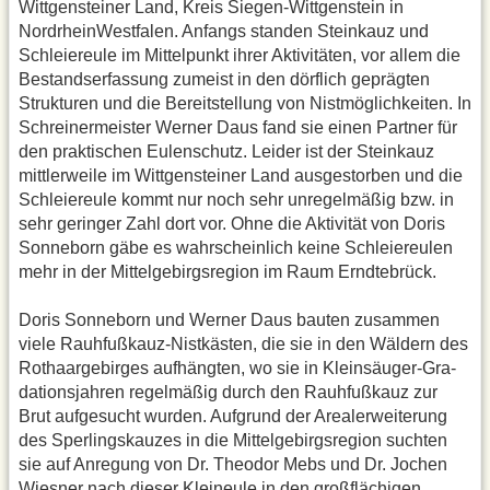
Wittgensteiner Land, Kreis Siegen-Wittgenstein in
Nordrhein­Westfalen. Anfangs standen Stein­kauz und
Schleiereule im Mittelpunkt ihrer Aktivitäten, vor allem die
Be­standserfassung zumeist in den dörf­lich geprägten
Strukturen und die Be­reitstellung von Nistmöglichkeiten. In
Schreinermeister Werner Daus fand sie einen Partner für
den praktischen Eulenschutz. Leider ist der Steinkauz
mittlerweile im Wittgensteiner Land ausgestorben und die
Schleiereule kommt nur noch sehr unregelmäßig bzw. in
sehr geringer Zahl dort vor. Ohne die Aktivität von Doris
Sonne­born gäbe es wahrscheinlich keine Schleiereulen
mehr in der Mittelge­birgsregion im Raum Erndtebrück.
Doris Sonneborn und Werner Daus bauten zusammen
viele Rauh­fußkauz-Nistkästen, die sie in den Wäldern des
Rothaargebirges auf­hängten, wo sie in Kleinsäuger-Gra­
dationsjahren regelmäßig durch den Rauhfußkauz zur
Brut aufgesucht wurden. Aufgrund der Arealerweite­rung
des Sperlingskauzes in die Mit­telgebirgsregion suchten
sie auf Anre­gung von Dr. Theodor Mebs und Dr. Jochen
Wiesner nach dieser Klein­eule in den großflächigen