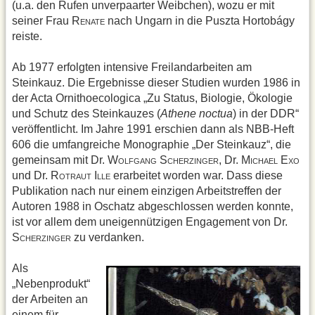
(u.a. den Rufen unverpaarter Weibchen), wozu er mit
seiner Frau R
nach Ungarn in die Puszta Hortobágy
ENATE
reiste.
Ab 1977 erfolgten intensive Freilandarbeiten am
Steinkauz. Die Ergebnisse dieser Studien wurden 1986 in
der Acta Ornithoecologica „Zu Status, Biologie, Ökologie
und Schutz des Steinkauzes (
Athene noctua
) in der DDR“
veröffentlicht. Im Jahre 1991 erschien dann als NBB-Heft
606 die umfangreiche Monographie „Der Steinkauz“, die
gemeinsam mit Dr. W
S
, Dr. M
E
OLFGANG
CHERZINGER
ICHAEL
XO
und Dr. R
I
erarbeitet worden war. Dass diese
OTRAUT
LLE
Publikation nach nur einem einzigen Arbeitstreffen der
Autoren 1988 in Oschatz abgeschlossen werden konnte,
ist vor allem dem uneigennützigen Engagement von Dr.
S
zu verdanken.
CHERZINGER
Als
„Nebenprodukt“
der Arbeiten an
einem für