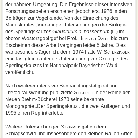
der näheren Umgebung. Die Ergebnisse dieser intensiven
Forschungsarbeiten erschienen jedoch erst 1976 in den
Beiträgen zur Vogelkunde. Von der Einreichung des
Manuskriptes „Vierjährige Untersuchungen der Biologie
des Sperlingskauzes
Glaucidium p. passerinum
(L.) im
oberen Westerzgebirge“ bei Prof. H
D
bis zum
EINRICH
ATHE
Erscheinen dieser Arbeit vergingen leider 5 Jahre. Dies
war besonders ärgerlich, denn 1974 hatte W. S
CHERZINGER
eine fast gleichlautende Untersuchung zur Ökologie des
Sperlingskauzes im Nationalpark Bayerischer Wald
veröffentlicht.
Nach weiterer intensiver Beobachtungstätigkeit und
Literaturauswertung publizierte S
in der Reihe der
IEGFRIED
Neuen Brehm-Bücherei 1978 seine bekannte
Monographie „Der Sperlingskauz“, die zwei Auflagen und
1995 einen Reprint erlebte.
Weitere Untersuchungen S
galten dem
IEGFRIED
Schlagschwirl und insbesondere den kleinen Rallen-Arten