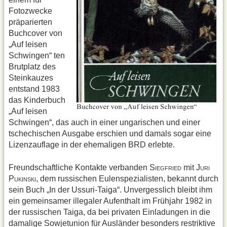
Fotozwecke
präparierten
Buchcover von
„Auf leisen
Schwingen“ ten
Brutplatz des
Steinkauzes
entstand 1983
das Kinderbuch
„Auf leisen
Schwingen“, das auch in einer ungarischen und einer
tschechischen Ausgabe erschien und damals sogar eine
Lizenzauflage in der ehemaligen BRD erlebte.
Freundschaftliche Kontakte verbanden S
mit J
IEGFRIED
URI
P
, dem russischen Eulenspezialisten, bekannt durch
UKINSKI
sein Buch „In der Ussuri-Taiga“. Unvergesslich bleibt ihm
ein gemeinsamer illegaler Aufenthalt im Frühjahr 1982 in
der russischen Taiga, da bei privaten Einladungen in die
damalige Sowjetunion für Ausländer besonders restriktive