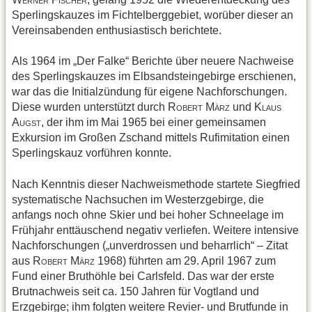
ERNER
ISCHER
Sperlingskauzes im Fichtelberggebiet, worüber dieser an
Vereinsabenden enthusiastisch berichtete.
Als 1964 im „Der Falke“ Berichte über neuere Nachweise
des Sperlingskauzes im Elbsandsteingebirge erschienen,
war das die Initialzündung für eigene Nachforschungen.
Diese wurden unterstützt durch R
M
und K
OBERT
ÄRZ
LAUS
A
, der ihm im Mai 1965 bei einer gemeinsamen
UGST
Exkursion im Großen Zschand mittels Rufimitation einen
Sperlingskauz vorführen konnte.
Nach Kenntnis dieser Nachweismethode startete Siegfried
systematische Nachsuchen im Westerzgebirge, die
anfangs noch ohne Skier und bei hoher Schneelage im
Frühjahr enttäuschend negativ verliefen. Weitere intensive
Nachforschungen („unverdrossen und beharrlich“ – Zitat
aus R
M
1968) führten am 29. April 1967 zum
OBERT
ÄRZ
Fund einer Bruthöhle bei Carlsfeld. Das war der erste
Brutnachweis seit ca. 150 Jahren für Vogtland und
Erzgebirge; ihm folgten weitere Revier- und Brutfunde in