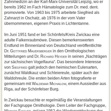
Zahnmedizin an der Karl-Marx-Universität Leipzig, wo er
bereits 1962 im Fach Hämatologie zum Dr. med. dent.
promovierte. Von 1963 bis 1975 arbeitete Siegfried als
Zahnarzt in Oschatz, ab 1976 in der vom Vater
übernommenen, eigenen Praxis in Lichtentanne.
Im Juni 1951 fand er bei Schönfels/Kreis Zwickau eine
adulte Falkenraubmöwe. Diesen bemerkenswerten
Erstfund im Binnenland von Deutschland veröffentlichte
Dr. G
M
in den Ornithologischen
OTTFRIED
AUERSBERGER
Mitteilungen und Dr. R
H
in seinen „Nachträgen
ICHARD
EYDER
zur sächsischen Vogelfauna“. Das besondere Interesse
von S
galt jedoch den heimischen Eulenarten,
IEGFRIED
zunächst Waldkauz und Schleiereule, später auch der
Waldohreule. Die ersten beiden Arten fotografierte er
gemeinsam mit W
M
, einem Aussiedler aus
ALDEMAR
ICHAILOW
Riga, auf der Schönfelser Burg.
In Zwickau besuchte er regelmäßig die Veranstaltungen
der Fachgruppe Ornithologie. Dem Leiter der Fachgruppe,
W
F
, gelang 1952 die Wiederentdeckung des