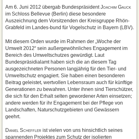
Am 6. Juni 2012 übergab Bundes­präsident J
G
OACHIM
AUCK
im Schloss Bellevue (Berlin) diese besondere
Auszeichnung dem Vorsitzenden der Kreisgruppe Rhön-
Grabfeld im Lan­des-bund für Vogelschutz in Bayern (LBV).
Mit diesem Orden wurde im Rahmen der „Woche der
Umwelt 2012“ sein außergewöhnliches Engagement im
Bereich des Umweltschutzes gewür­digt. Laut
Bundespräsidialamt haben sich die an diesem Tag
ausgezeichne­ten Personen langjährig für den Tier- und
Umweltschutz engagiert. Sie haben einen besonderen
Beitrag ge­leistet, wertvollen Lebensraum auch für künftige
Generationen zu bewah­ren. Unter ihnen sind Tierschützer,
die sich für den Erhalt selten gewor­dener Arten einsetzen;
andere wer­den für ihr Engagement bei der Pflege von
Landschaften, Naturschutzgebie­ten und Gewässern
geehrt.
D
S
ist vielen von uns hinsichtlich seines
ANIEL
CHEFFLER
spannenden Projektes zum Schutz der isolierten