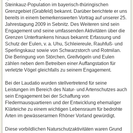
Steinkauz-Population im bayerisch-thüringischen
Grenzgebiet (Grab­feld) bekannt. Darüber berichtete er uns
bereits in einem bemerkenswer­ten Vortrag auf unserer 25.
Jahresta­gung 2009 in Sebnitz. Des Weiteren sind sein
Engagement und seine um­fassenden Aktivitäten über die
Gren­zen Unterfrankens hinaus bekannt: Erfassung und
Schutz der Eulen, v. a. Uhu, Schleiereule, Rauhfuß- und
Sperlingskauz sowie von Schwarz­storch und Rotmilan.
Die Beringung von Störchen, Greifvögeln und Eu­len
zählen neben dem Betreiben einer Auffangstation für
verletzte Vögel gleichfalls zu seinem Engagement.
Bei der Laudatio wurden stellvertre­tend für seine
Leistungen im Bereich des Natur- und Artenschutzes auch
sein Engagement bei der Schaffung von
Fledermausquartieren und der Ent­wicklung ehemaliger
Klärteiche zu einem wichtigen Lebensraum für bedrohte
Arten im gewässerarmen Rhöner Vorland gewürdigt.
Diese vorbildlichen Naturschutz­ak­tivitäten waren Grund