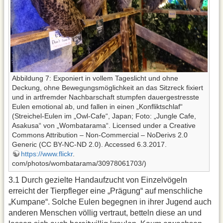
Abbildung 7: Exponiert in vollem Tageslicht und ohne
Deckung, ohne Bewegungsmöglichkeit an das Sitzreck fixiert
und in artfremder Nachbarschaft stumpfen dauergestresste
Eulen emotional ab, und fallen in einen „Konfliktschlaf“
(Streichel-Eulen im „Owl-Cafe“, Japan; Foto: „Jungle Cafe,
Asakusa“ von „Wombatarama“. Licensed under a Creative
Commons Attribution – Non-Commercial – NoDerivs 2.0
Generic (CC BY-NC-ND 2.0). Accessed 6.3.2017.
https://www.flickr
.
com/photos/wombatarama/30978061703/)
3.1 Durch gezielte Handaufzucht von Einzelvögeln
erreicht der Tierpfleger eine „Prägung“ auf menschliche
„Kumpane“. Solche Eulen begegnen in ihrer Jugend auch
anderen Menschen völlig vertraut, betteln diese an und