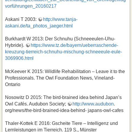
vorführungen_20160217
Askani T 2003:
http://www.tanja-
askani.de/ta_photos_jaeger.html
Burkhardt W 2013: Der Schnuhu (Schneeeulen-Uhu-
Hybride).
https://www.tz.de/bayern/ueberraschende-
kreuzung-tierreich-schnuhu-mischung-schneeeule-eule-
3069906.html
McKeever K 2015: Wildlife Rehabilitation – Leave it to the
Professionals. The Owl Foundation News, Vineland-
Ontario
Nosowitz D 2015: The bird-brained idea behind Japan’s
Owl Cafés. Audubon Society;
http://www.audubon
.
org/news/the-bird-brained-idea-behind- japans-owl-cafes
Thaler-Kottek E 2016: Gscheite Tiere – Intelligenz und
Lernleistungen im Tierreich. 119 S., Münster