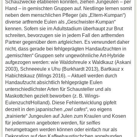
Schauzwecke etablieren konnten, ziehen Jungeulen – per
Hand – in gemischten Gruppen auf. Nestlinge lernen somit
neben dem menschlichen Pfleger (als „Eltern-Kumpan“)
diverse artfremde Eulen als „Geschwister-Kumpan“
kennen. Sofern sie im Adultstadium überhaupt zur Brut
schreiten, bevorzugen sie in jedem Fall den artfremden
Partner gegenüber dem artgleichen. Es verwundert daher
nicht, dass gerade bei fehlgeprägten Handaufzuchten in
„gemischten“ Gruppen sehr ungewöhnliche Art-Hybride
aufgezogen werden: wie Waldohreule x Waldkauz (Askani
2003), Schneeeule x Uhu (Burkhardt 2013), Bartkauz x
Habichtskauz (Wings 2016). – Aktuell werden durch
Handaufzucht absichtlich fehlgeprägte Eulen
unterschiedlichster Arten für Schausteller und als
Maskottchen gezielt beworben (z. B. Wings-
Eulenzucht/Holland). Diese Fehlentwicklung gipfelt
derzeit in den japanischen „
owl cafes
“, wo eigens
„trainierte“ Jungeulen auf Julen zum Kraulen und Kosen
für jedermann angeboten werden, für
selfies
herumgetragen werden können oder einfach nur als
Dekoration auf den Kaffeehaustischchen angebunden