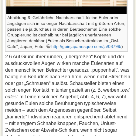
Abbildung 6: Gefährliche Nachbarschaft: kleine Eulenarten
ängstigen sich in so enger Nachbarschaft mit größeren Arten,
passen sie ja durchaus in deren Beuteschema! Eine solche
Gruppierung ist deshalb nur bei jagdlich unerfahrenen
Jungtieren denkbar (Eulen als Besucherattraktion im „Owl-
Cafe“, Japan; Foto:
http://goinjapanesque.com/ja/08799/
)
2.6 Auf Grund ihrer runden, „übergroßen“ Köpfe und der
ausdrucksvollen Augen wirken manche Eulenarten auf
den menschlichen Betrachter geradezu „puppenhaft“, was
häufig ein Bedürfnis nach Berühren, wenn nicht Streicheln
oder gar „Schmusen“ auslöst. Schausteller bieten einen
solch engen Kontakt mitunter gezielt an (z. B. werben „
owl
cafes
“ mit einem solchen Angebot; Abb. 4, 6, 7), wiewohl
gesunde Eulen solche Berührungen typischerweise
meiden – auch dem Artgenossen gegenüber. Selbst
„trainierte“ Individuen reagieren entsprechend ablehnend
– mit erregtem Schnabelknappen, Fauchen, Unlust-
Zwitschern oder Abwehr-Schirken, wenn nicht sogar