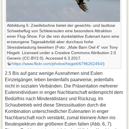
Abbildung 5: Zweifelsohne bietet der gewichts- und lautlose
Schwebeflug von Schleiereulen eine besondere Attraktion
einer Flug-Show. Für die rein dunkelaktive Eulenart kann eine
erzwungene Tagesaktivität aber durchaus hohe
Stressbelastung bewirken (Foto: „Male Barn Owl 4“ von Tony
Hisgett. Licensed under a Creative Commons Attribution 2.0
Generic (CC-BY2.0). Accessed 6.3.2017.
https://www.flickr.com/photos/hisgett/6796262454/
)
2.5 Bis auf ganz wenige Ausnahmen sind Eulen
Einzelgänger, leben bestenfalls paarweise, jedenfalls
nicht in sozialen Verbänden. Die Präsentation mehrerer
Eulenindividuen in enger Nachbarschaft widerspricht dem
Bedürfnis nach Mindestdistanz und Rückzug. Im
Schaubetrieb wird diese Stresssituation durch die
Kombination unterschiedlicher Eulenarten in enger
Nachbarschaft noch verstärkt, zumal kleinere Arten ins
Beutespektrum der größeren Eulen fallen (Abb. 6, 7).