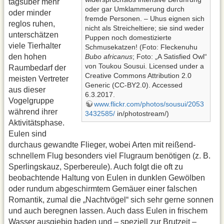
tagsüber mehr
oder gar Umklammerung durch
oder minder
fremde Personen. – Uhus eignen sich
reglos ruhen,
nicht als Streicheltiere; sie sind weder
unterschätzen
Puppen noch domestizierte
viele Tierhalter
Schmusekatzen! (Foto: Fleckenuhu
den hohen
Bubo africanus
; Foto: „A Satisfied Owl“
von Toukou Sousui. Licensed under a
Raumbedarf der
Creative Commons Attribution 2.0
meisten Vertreter
Generic (CC-BY2.0). Accessed
aus dieser
6.3.2017.
Vogelgruppe
www.flickr.com/photos/sousui/2053
während ihrer
3432585/
in/photostream/)
Aktivitätsphase.
Eulen sind
durchaus gewandte Flieger, wobei Arten mit reißend-
schnellem Flug besonders viel Flugraum benötigen (z. B.
Sperlingskauz, Sperbereule). Auch folgt die oft zu
beobachtende Haltung von Eulen in dunklen Gewölben
oder rundum abgeschirmtem Gemäuer einer falschen
Romantik, zumal die „Nachtvögel“ sich sehr gerne sonnen
und auch beregnen lassen. Auch dass Eulen in frischem
Wasser ausgiebig baden und – speziell zur Brutzeit –