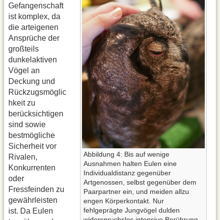
Gefangenschaft
ist komplex, da
die arteigenen
Ansprüche der
großteils
dunkelaktiven
Vögel an
Deckung und
Rückzugsmöglic
hkeit zu
berücksichtigen
sind sowie
bestmögliche
Sicherheit vor
Abbildung 4: Bis auf wenige
Rivalen,
Ausnahmen halten Eulen eine
Konkurrenten
Individualdistanz gegenüber
oder
Artgenossen, selbst gegenüber dem
Fressfeinden zu
Paarpartner ein, und meiden allzu
gewährleisten
engen Körperkontakt. Nur
fehlgeprägte Jungvögel dulden
ist. Da Eulen
widerspruchslos intensive Berührung