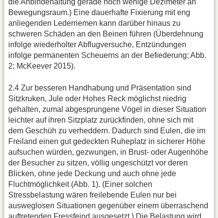
die Anbindehaltung gerade noch wenige Dezimeter an
Bewegungsraum.) Eine dauerhafte Fixierung mit eng
anliegenden Lederriemen kann darüber hinaus zu
schweren Schäden an den Beinen führen (Überdehnung
infolge wiederholter Abflugversuche, Entzündungen
infolge permanenten Scheuerns an der Befiederung; Abb.
2; McKeever 2015).
2.4 Zur besseren Handhabung und Präsentation sind
Sitzkruken, Jule oder Hohes Reck möglichst niedrig
gehalten, zumal abgesprungene Vögel in dieser Situation
leichter auf ihren Sitzplatz zurückfinden, ohne sich mit
dem Geschüh zu verheddern. Dadurch sind Eulen, die im
Freiland einen gut gedeckten Ruheplatz in sicherer Höhe
aufsuchen würden, gezwungen, in Brust- oder Augenhöhe
der Besucher zu sitzen, völlig ungeschützt vor deren
Blicken, ohne jede Deckung und auch ohne jede
Fluchtmöglichkeit (Abb. 1). (Einer solchen
Stressbelastung wären freilebende Eulen nur bei
ausweglosen Situationen gegenüber einem überraschend
auftretenden Fressfeind ausgesetzt.) Die Belastung wird