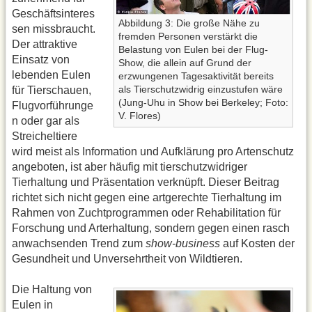
Geschäftsinteres
Abbildung 3: Die große Nähe zu
sen missbraucht.
fremden Personen verstärkt die
Der attraktive
Belastung von Eulen bei der Flug-
Einsatz von
Show, die allein auf Grund der
lebenden Eulen
erzwungenen Tagesaktivität bereits
als Tierschutzwidrig einzustufen wäre
für Tierschauen,
(Jung-Uhu in Show bei Berkeley; Foto:
Flugvorführunge
V. Flores)
n oder gar als
Streicheltiere
wird meist als Information und Aufklärung pro Artenschutz
angeboten, ist aber häufig mit tierschutzwidriger
Tierhaltung und Präsentation verknüpft. Dieser Beitrag
richtet sich nicht gegen eine artgerechte Tierhaltung im
Rahmen von Zuchtprogrammen oder Rehabilitation für
Forschung und Arterhaltung, sondern gegen einen rasch
anwachsenden Trend zum
show-business
auf Kosten der
Gesundheit und Unversehrtheit von Wildtieren.
Die Haltung von
Eulen in