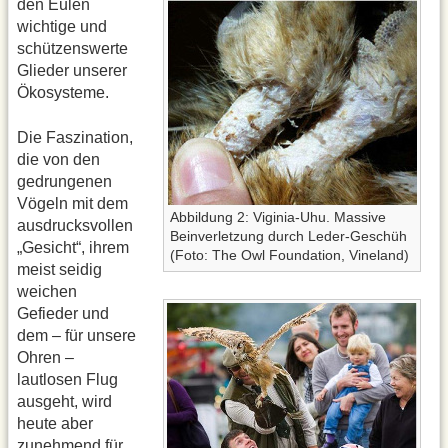
den Eulen
wichtige und
schützenswerte
Glieder unserer
Ökosysteme.
Die Faszination,
die von den
gedrungenen
Vögeln mit dem
Abbildung 2: Viginia-Uhu. Massive
ausdrucksvollen
Beinverletzung durch Leder-Geschüh
„Gesicht“, ihrem
(Foto: The Owl Foundation, Vineland)
meist seidig
weichen
Gefieder und
dem – für unsere
Ohren –
lautlosen Flug
ausgeht, wird
heute aber
zunehmend für