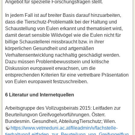
Angebot für spezielle Forschungsfragen stellt.
In jedem Fall ist auf breiter Basis darauf hinzuarbeiten,
dass die Tierschutz-Problematik bei der Haltung und
Schaustellung von Eulen erkannt und thematisiert wird,
damit derart sensible Wildvögel wie die Eulen nicht für
billige Schaustellerei missbraucht bzw. in ihrer
körperlichen Gesundheit und artgemäßen
Verhaltensentwicklung nachhaltig geschädigt werden.
Dazu müssen Problembewusstsein und kritische
Diskussion europaweit erwachsen, um die
entsprechenden Kriterien für eine vertretbare Präsentation
von Eulen europaweit festzuschreiben.
6 Literatur und Internetquellen
Arbeitsgruppe des Vollzugsbeirats 2015: Leitfaden zur
Beurteilungvon Greifvogelvorführungen. Österr.
Bundesmin. Gesundheit, AbteilungTierschutz; Wien.
https://www.vetmeduni.ac.at/fileadmin/v/fachstelle-
tierhaltung/Leitfaden_zur_Beurteilung_von_Greifvogelflug