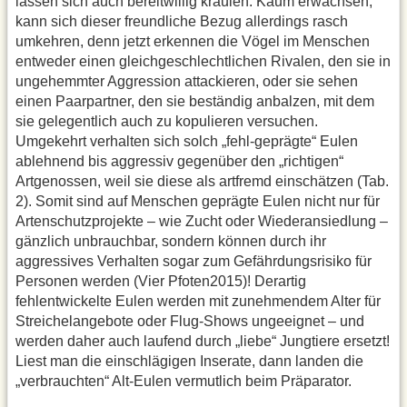
lassen sich auch bereitwillig kraulen. Kaum erwachsen,
kann sich dieser freundliche Bezug allerdings rasch
umkehren, denn jetzt erkennen die Vögel im Menschen
entweder einen gleichgeschlechtlichen Rivalen, den sie in
ungehemmter Aggression attackieren, oder sie sehen
einen Paarpartner, den sie beständig anbalzen, mit dem
sie gelegentlich auch zu kopulieren versuchen.
Umgekehrt verhalten sich solch „fehl-geprägte“ Eulen
ablehnend bis aggressiv gegenüber den „richtigen“
Artgenossen, weil sie diese als artfremd einschätzen (Tab.
2). Somit sind auf Menschen geprägte Eulen nicht nur für
Artenschutzprojekte – wie Zucht oder Wiederansiedlung –
gänzlich unbrauchbar, sondern können durch ihr
aggressives Verhalten sogar zum Gefährdungsrisiko für
Personen werden (Vier Pfoten2015)! Derartig
fehlentwickelte Eulen werden mit zunehmendem Alter für
Streichelangebote oder Flug-Shows ungeeignet – und
werden daher auch laufend durch „liebe“ Jungtiere ersetzt!
Liest man die einschlägigen Inserate, dann landen die
„verbrauchten“ Alt-Eulen vermutlich beim Präparator.