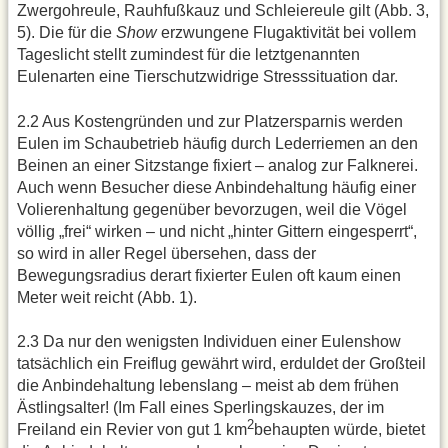
Zwergohreule, Rauhfußkauz und Schleiereule gilt (Abb. 3,
5). Die für die
Show
erzwungene Flugaktivität bei vollem
Tageslicht stellt zumindest für die letztgenannten
Eulenarten eine Tierschutzwidrige Stresssituation dar.
2.2 Aus Kostengründen und zur Platzersparnis werden
Eulen im Schaubetrieb häufig durch Lederriemen an den
Beinen an einer Sitzstange fixiert – analog zur Falknerei.
Auch wenn Besucher diese Anbindehaltung häufig einer
Volierenhaltung gegenüber bevorzugen, weil die Vögel
völlig „frei“ wirken – und nicht „hinter Gittern eingesperrt“,
so wird in aller Regel übersehen, dass der
Bewegungsradius derart fixierter Eulen oft kaum einen
Meter weit reicht (Abb. 1).
2.3 Da nur den wenigsten Individuen einer Eulenshow
tatsächlich ein Freiflug gewährt wird, erduldet der Großteil
die Anbindehaltung lebenslang – meist ab dem frühen
Ästlingsalter! (Im Fall eines Sperlingskauzes, der im
2
Freiland ein Revier von gut 1 km
behaupten würde, bietet