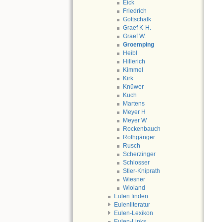
Eick
Friedrich
Gottschalk
Graef K-H.
Graef W.
Groemping
Heibl
Hillerich
Kimmel
Kirk
Knüwer
Kuch
Martens
Meyer H
Meyer W
Rockenbauch
Rothgänger
Rusch
Scherzinger
Schlosser
Stier-Kniprath
Wiesner
Wioland
Eulen finden
Eulenliteratur
Eulen-Lexikon
Eulen-Links