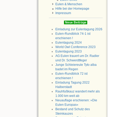
Eulen & Menschen
Hilfe bei der Homepage
Impressum
Neue Beiträge
Einladung zur Eulentagung 2026
Eulen-Rundblick 74-1 ist
erschienen !
Eulentagung 2024
World Owl Conference 2023
Eulentagung 2023
AG Eulen trauert um Dr. Radler
und Dr. Schwerdtfeger
Junge Schleiereule Tyto alba
badet im Regen
Eulen-Rundblick 72 ist
erschienen !
Einladung Tagung 2022
Halberstadt
Rauhfußkauz wandert mehr als
1.000 km weit ab
Neuauflage erschienen: »Die
Eulen Europas«
Bestand und Schutz des
Steinkauzes