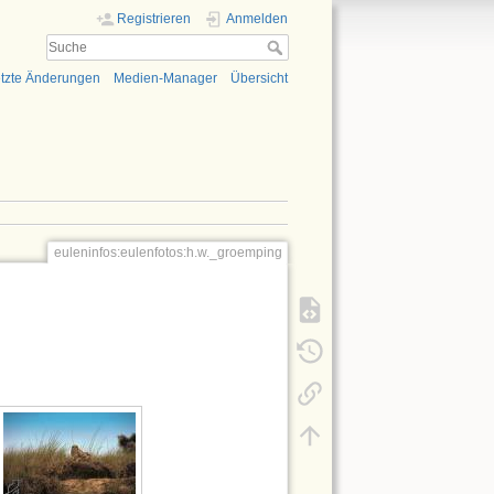
Registrieren
Anmelden
tzte Änderungen
Medien-Manager
Übersicht
euleninfos:eulenfotos:h.w._groemping