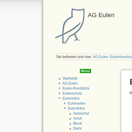
AG Eulen
Sie befinden sich hier:
AG Eulen: Eulenforschu
Menü
Startseite
AG Eulen
Eulen-Rundblick
K
Eulenschutz
Euleninfos
Eulenarten
Eulenfotos
Aebischer
Arndt
Block
Diehl