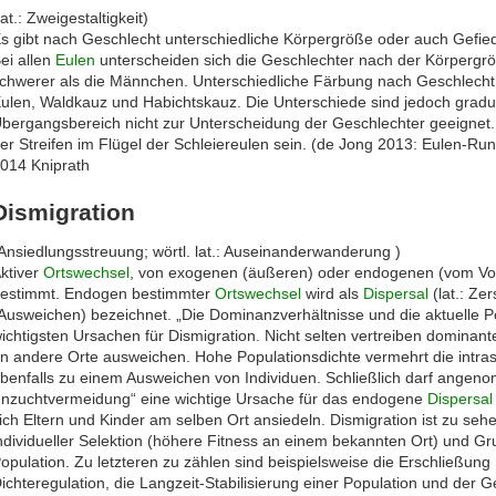
lat.: Zweigestaltigkeit)
s gibt nach Geschlecht unterschiedliche Körpergröße oder auch Gefi
ei allen
Eulen
unterscheiden sich die Geschlechter nach der Körpergr
chwerer als die Männchen. Unterschiedliche Färbung nach Geschlecht 
ulen, Waldkauz und Habichtskauz. Die Unterschiede sind jedoch gradue
bergangsbereich nicht zur Unterscheidung der Geschlechter geeignet.
er Streifen im Flügel der Schleiereulen sein. (de Jong 2013: Eulen-Run
014 Kniprath
Dismigration
Ansiedlungsstreuung; wörtl. lat.: Auseinanderwanderung )
ktiver
Ortswechsel
, von exogenen (äußeren) oder endogenen (vom Vo
estimmt. Endogen bestimmter
Ortswechsel
wird als
Dispersal
(lat.: Ze
Ausweichen) bezeichnet. „Die Dominanzverhältnisse und die aktuelle Po
ichtigsten Ursachen für Dismigration. Nicht selten vertreiben dominant
n andere Orte ausweichen. Hohe Populationsdichte vermehrt die intras
benfalls zu einem Ausweichen von Individuen. Schließlich darf ange
Inzuchtvermeidung“ eine wichtige Ursache für das endogene
Dispersal
ich Eltern und Kinder am selben Ort ansiedeln. Dismigration ist zu se
ndividueller Selektion (höhere Fitness an einem bekannten Ort) und Gru
opulation. Zu letzteren zu zählen sind beispielsweise die Erschließun
ichteregulation, die Langzeit-Stabilisierung einer Population und der G