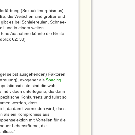
ederfärbung (Sexualdimorphismus).
öße, die Weibchen sind größer und
gibt es bei Schleiereulen, Schnee-
ll und in einem weiten
 Eine Ausnahme könnte die Breite
dblick 62: 33)
gel selbst ausgehenden) Faktoren
rstreuung), exogener als
Spacing
pulationsdichte sind die wohl
e Individuen unterlegene, die dann
pezifische Konkurrenz und führt so
nommen werden, dass
ist, da damit vermieden wird, dass
hen als ein Kompromiss aus
ppenselektion mit Vorteilen für die
g neuer Lebensräume, die
enfluss.“