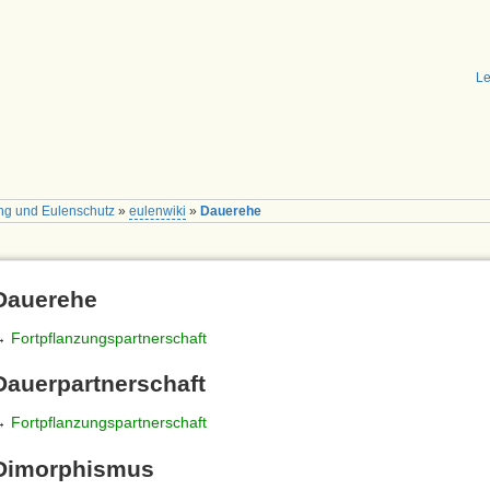
Le
ng und Eulenschutz
»
eulenwiki
»
Dauerehe
Dauerehe
→
Fortpflanzungspartnerschaft
Dauerpartnerschaft
→
Fortpflanzungspartnerschaft
Dimorphismus