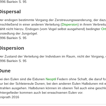
996 Bairlein S. 95
Dispersal
er endogen bestimmte Vorgang der Zerstreuungswanderung, der dazu f
nschließend in einer anderen Verteilung (
Dispersion
) in ihrem Verbrei
ählt nicht hierzu. Endogen (vom Vogel selbst ausgehend) bedingter
Or
nsiedlung der Jungvögel.
996 Bairlein S. 95
Dispersion
er Zustand der Verteilung der Individuen im Raum, nicht der Vorgang, d
996 Bairlein S. 95
Dune
ei den Eulen sind die Eidunen
Neoptil
Federn ohne Schaft, die daruf f
ur bei der Schleiereule Dunen, bei den anderen Eulen Halbdunen mit 
trahlen ausgehen. Halbdunen können im oberen Teil auch eine geschl
ntergefieder kommen auch bei erwachsenen Eulen vor.
niprath 2016