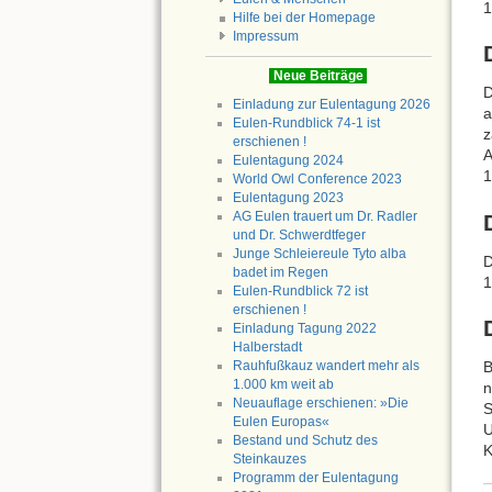
1
Hilfe bei der Homepage
Impressum
Neue Beiträge
D
Einladung zur Eulentagung 2026
a
Eulen-Rundblick 74-1 ist
z
erschienen !
A
Eulentagung 2024
1
World Owl Conference 2023
Eulentagung 2023
AG Eulen trauert um Dr. Radler
und Dr. Schwerdtfeger
Junge Schleiereule Tyto alba
D
badet im Regen
1
Eulen-Rundblick 72 ist
erschienen !
Einladung Tagung 2022
Halberstadt
Rauhfußkauz wandert mehr als
B
1.000 km weit ab
n
Neuauflage erschienen: »Die
S
Eulen Europas«
U
Bestand und Schutz des
K
Steinkauzes
Programm der Eulentagung