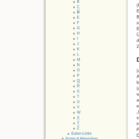
B
(
C
E
D
B
E
s
F
G
E
H
Ü
I
d
J
2
K
L
M
N
(
O
P
A
Q
b
R
(
S
w
T
a
U
e
V
„
W
s
X
Y
i
Z
P
Eulen-Links
D
Eulen & Menschen