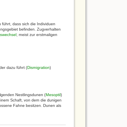
ührt, dass sich die Individuen
tungsgebiet befinden. Zugverhalten
tswechsel
; meist zur erstmaligen
er dazu führt (
Dismigration
)
olgenden Nestlingsdunen (
Mesoptil
)
einem Schaft, von dem die dunigen
ossene Fahne besitzen. Dunen als