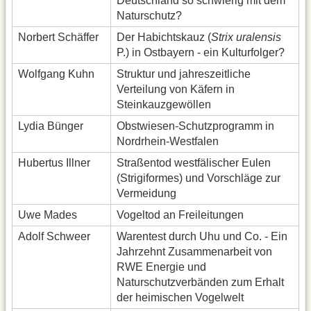
Deutschland so schwierig mit dem
Naturschutz?
Norbert Schäffer
Der Habichtskauz (
Strix uralensis
P.) in Ostbayern - ein Kulturfolger?
Wolfgang Kuhn
Struktur und jahreszeitliche
Verteilung von Käfern in
Steinkauzgewöllen
Lydia Bünger
Obstwiesen-Schutzprogramm in
Nordrhein-Westfalen
Hubertus Illner
Straßentod westfälischer Eulen
(Strigiformes) und Vorschläge zur
Vermeidung
Uwe Mades
Vogeltod an Freileitungen
Adolf Schweer
Warentest durch Uhu und Co. - Ein
Jahrzehnt Zusammenarbeit von
RWE Energie und
Naturschutzverbänden zum Erhalt
der heimischen Vogelwelt