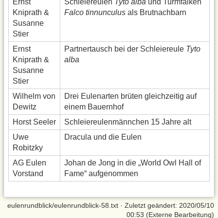
Ernst
Schleiereulen
Tyto alba
und Turmfalken
Kniprath &
Falco tinnunculus
als Brutnachbarn
Susanne
Stier
Ernst
Partnertausch bei der Schleiereule
Tyto
Kniprath &
alba
Susanne
Stier
Wilhelm von
Drei Eulenarten brüten gleichzeitig auf
Dewitz
einem Bauernhof
Horst Seeler
Schleiereulenmännchen 15 Jahre alt
Uwe
Dracula und die Eulen
Robitzky
AG Eulen
Johan de Jong in die „World Owl Hall of
Vorstand
Fame“ aufgenommen
eulenrundblick/eulenrundblick-58.txt
· Zuletzt geändert: 2020/05/10
00:53 (Externe Bearbeitung)