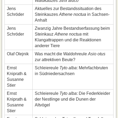
Waldkauzes
Strix aluco
Jens
Aktuelles zur Bestandssituation des
Schröder
Steinkauzes
Athene noctua
in Sachsen-
Anhalt
Jens
Zwanzig Jahre Bestandserfassung beim
Schröder
Steinkauz
Athene noctua
mit
Klangattrappen und die Reaktionen
anderer Tiere
Olaf Olejnik
Was macht die Waldohreule
Asio otus
zur attrektiven Beute?
Ernst
Schleiereule
Tyto alba
: Mehrfachbruten
Kniprath &
in Südniedersachsen
Susanne
Stier
Ernst
Schleiereule
Tyto alba
: Die Federkleider
Kniprath &
der Nestlinge und die Dunen der
Susanne
Altvögel
Stier