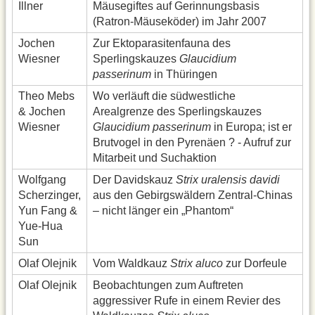
Illner
Mäusegiftes auf Gerinnungsbasis
(Ratron-Mäuseköder) im Jahr 2007
Jochen
Zur Ektoparasitenfauna des
Wiesner
Sperlingskauzes
Glaucidium
passerinum
in Thüringen
Theo Mebs
Wo verläuft die südwestliche
& Jochen
Arealgrenze des Sperlingskauzes
Wiesner
Glaucidium passerinum
in Europa; ist er
Brutvogel in den Pyrenäen ? - Aufruf zur
Mitarbeit und Suchaktion
Wolfgang
Der Davidskauz
Strix uralensis davidi
Scherzinger,
aus den Gebirgswäldern Zentral-Chinas
Yun Fang &
– nicht länger ein „Phantom“
Yue-Hua
Sun
Olaf Olejnik
Vom Waldkauz
Strix aluco
zur Dorfeule
Olaf Olejnik
Beobachtungen zum Auftreten
aggressiver Rufe in einem Revier des