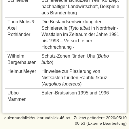
Schneider
Schleiereulenschutzes in ein Konzept
nachhaltiger Landwirtschaft, Beispiele
aus Brandenburg
Theo Mebs &
Die Bestandsentwicklung der
Axel
Schleiereule (
Tyto alba
) in Nordrhein-
Rothländer
Westfalen im Zeitraum der Jahre 1991
bis 1993 – Versuch einer
Hochrechnung -
Wilhelm
Schutz-Zonen für den Uhu (
Bubo
Bergerhausen
bubo
)
Helmut Meyer
Hinweise zur Plazierung von
Nistkästen für den Rauhfußkauz
(
Aegolius funereus
)
Ubbo
Eulen-Brutsaison 1995 und 1996
Mammen
eulenrundblick/eulenrundblick-46.txt
· Zuletzt geändert: 2020/05/10
00:53 (Externe Bearbeitung)