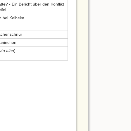
e? - Ein Bericht über den Konflikt
ifel
n bei Kelheim
Drachenschnur
kaninchen
yto alba
)