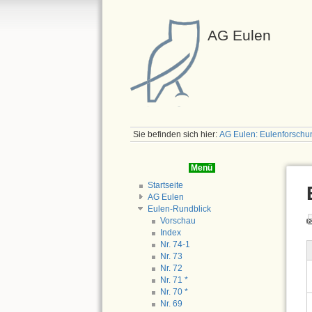
AG Eulen
Sie befinden sich hier:
AG Eulen: Eulenforschu
Menü
Startseite
AG Eulen
Eulen-Rundblick
Vorschau
Index
Nr. 74-1
Nr. 73
Nr. 72
Nr. 71 *
Nr. 70 *
Nr. 69