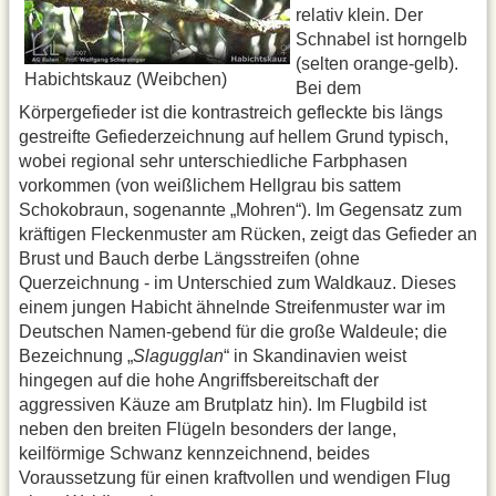
relativ klein. Der
Schnabel ist horngelb
(selten orange-gelb).
Habichtskauz (Weibchen)
Bei dem
Körpergefieder ist die kontrastreich gefleckte bis längs
gestreifte Gefiederzeichnung auf hellem Grund typisch,
wobei regional sehr unterschiedliche Farbphasen
vorkommen (von weißlichem Hellgrau bis sattem
Schokobraun, sogenannte „Mohren“). Im Gegensatz zum
kräftigen Fleckenmuster am Rücken, zeigt das Gefieder an
Brust und Bauch derbe Längsstreifen (ohne
Querzeichnung - im Unterschied zum Waldkauz. Dieses
einem jungen Habicht ähnelnde Streifenmuster war im
Deutschen Namen-gebend für die große Waldeule; die
Bezeichnung „
Slagugglan
“ in Skandinavien weist
hingegen auf die hohe Angriffsbereitschaft der
aggressiven Käuze am Brutplatz hin). Im Flugbild ist
neben den breiten Flügeln besonders der lange,
keilförmige Schwanz kennzeichnend, beides
Voraussetzung für einen kraftvollen und wendigen Flug