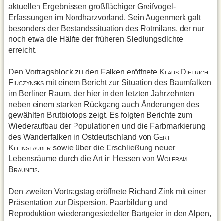
aktuellen Ergebnissen großflächiger Greifvogel-
Erfassungen im Nordharzvorland. Sein Augenmerk galt
besonders der Bestandssituation des Rotmilans, der nur
noch etwa die Hälfte der früheren Siedlungsdichte
erreicht.
Den Vortragsblock zu den Falken eröffnete K
D
LAUS
IETRICH
F
mit einem Bericht zur Situation des Baumfalken
IUCZYNSKS
im Berliner Raum, der hier in den letzten Jahrzehnten
neben einem starken Rückgang auch Änderungen des
gewählten Brutbiotops zeigt. Es folgten Berichte zum
Wiederaufbau der Populationen und die Farbmarkierung
des Wanderfalken in Ostdeutschland von G
ERT
K
sowie über die Erschließung neuer
LEINSTÄUBER
Lebensräume durch die Art in Hessen von W
OLFRAM
B
.
RAUNEIS
Den zweiten Vortragstag eröffnete Richard Zink mit einer
Präsentation zur Dispersion, Paarbildung und
Reproduktion wiederangesiedelter Bartgeier in den Alpen,