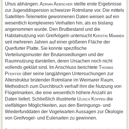
Uhus abhängen. A
A
stellte erste Ergebnisse
DRIAN
EBISCHER
zur Jugenddispersion schweizer Rotmilane vor. Die mittels
Satelliten-Telemetrie gewonnenen Daten weisen auf ein
wesentlich komplexeres Verhalten hin, als es bislang
angenommen wurde. Den Brutbestand und die
Habitatnutzung von Greifvögeln untersucht K
M
ERSTIN
AMMEN
seit mehreren Jahren auf einer größeren Fläche der
Querfurter Platte. Sie konnte spezifische
Verteilungsmuster der Brutansiedlungen und der
Raumnutzung darstellen, deren Ursachen noch nicht
vollends geklärt sind. Im Anschluss berichtete T
HOMAS
P
über seine langjährigen Untersuchungen zur
FEIFFER
Alterstruktur brütender Rotmilane im Weimarer Raum.
Methodisch zum Durchbruch verhalf ihm die Nutzung von
Flügelmarken, die eine wesentlich höhere Anzahl an
Daten liefert. Schließlich illustrierte U
K
die
LRICH
ÖPPEN
vielfältigen Möglichkeiten, aus den Beringungs- und
Wiederfunddaten der Vogelwarten Aussagen zur Ökologie
von Greifvogel- und Eulenarten zu gewinnen.