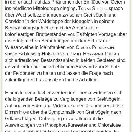
in der er auch auf das Phänomen der Einflüge von Geiern
ins nördliche Mitteleuropa einging. T
S
sprach
OBIAS
TENZEL
über Wechselbeziehungen zwischen Greifvögeln und
Corviden in der Waldsteppe der Mongolei. In seinem
Beobachtungsgebiet kommt der Amurfalke in
kolonieartigen Brutbeständen vor. Es folgten Vorträge über
die erfolgreichen Bemühungen um den Schutz der
Wiesenweihe in Mainfranken von C
P
LAUDIA
ÜRCKHAUER
sowie Schleswig-Holstein von D
H
. Die an
ANIEL
OFFMANN
sich erfreulichen Bestandszahlen in beiden Gebieten sind
derzeit leider nur mit erheblichem Aufwand zum Schutz
der Feldbruten zu halten und lassen die Frage nach
zukünftigen Schutzansätzen für die Art offen.
Einem leider aktueller werdenden Thema widmeten sich
die folgenden Beiträge zu Vergiftungen von Greifvögeln.
Anhand von Foto- und Videodokumentationen berichtete
D
H
über die Symptomatik von Greifvögeln nach
IETER
AAS
Giftanschlägen. Dabei ging er vor allem auf die
Auswirkungen von Phosphorsäureester und Chloralose
ein, die offenbar häufiger gezielt eingesetzt werden. Im