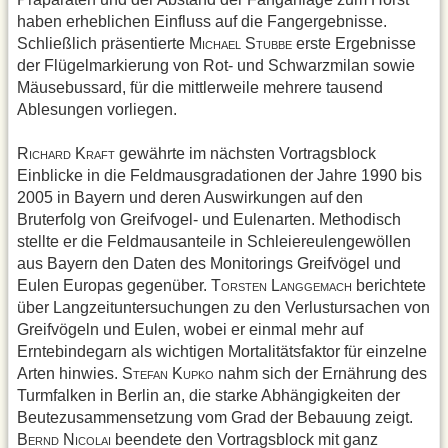
haben erheblichen Einfluss auf die Fangergebnisse.
Schließlich präsentierte M
S
erste Ergebnisse
ICHAEL
TUBBE
der Flügelmarkierung von Rot- und Schwarzmilan sowie
Mäusebussard, für die mittlerweile mehrere tausend
Ablesungen vorliegen.
R
K
gewährte im nächsten Vortragsblock
ICHARD
RAFT
Einblicke in die Feldmausgradationen der Jahre 1990 bis
2005 in Bayern und deren Auswirkungen auf den
Bruterfolg von Greifvogel- und Eulenarten. Methodisch
stellte er die Feldmausanteile in Schleiereulengewöllen
aus Bayern den Daten des Monitorings Greifvögel und
Eulen Europas gegenüber. T
L
berichtete
ORSTEN
ANGGEMACH
über Langzeituntersuchungen zu den Verlustursachen von
Greifvögeln und Eulen, wobei er einmal mehr auf
Erntebindegarn als wichtigen Mortalitätsfaktor für einzelne
Arten hinwies. S
K
nahm sich der Ernährung des
TEFAN
UPKO
Turmfalken in Berlin an, die starke Abhängigkeiten der
Beutezusammensetzung vom Grad der Bebauung zeigt.
B
N
beendete den Vortragsblock mit ganz
ERND
ICOLAI