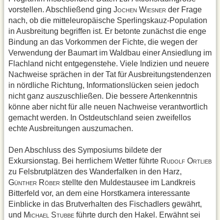
vorstellen. Abschließend ging J
W
der Frage
OCHEN
IESNER
nach, ob die mitteleuropäische Sperlingskauz-Population
in Ausbreitung begriffen ist. Er betonte zunächst die enge
Bindung an das Vorkommen der Fichte, die wegen der
Verwendung der Baumart im Waldbau einer Ansiedlung im
Flachland nicht entgegenstehe. Viele Indizien und neuere
Nachweise sprächen in der Tat für Ausbreitungstendenzen
in nördliche Richtung, Informationslücken seien jedoch
nicht ganz auszuschließen. Die bessere Artenkenntnis
könne aber nicht für alle neuen Nachweise verantwortlich
gemacht werden. In Ostdeutschland seien zweifellos
echte Ausbreitungen auszumachen.
Den Abschluss des Symposiums bildete der
Exkursionstag. Bei herrlichem Wetter führte R
O
UDOLF
RTLIEB
zu Felsbrutplätzen des Wanderfalken in den Harz,
G
R
stellte den Muldestausee im Landkreis
ÜNTHER
ÖBER
Bitterfeld vor, an dem eine Horstkamera interessante
Einblicke in das Brutverhalten des Fischadlers gewährt,
und M
S
führte durch den Hakel. Erwähnt sei
ICHAEL
TUBBE