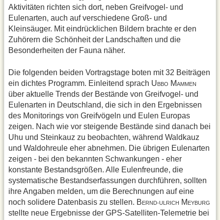
Aktivitäten richten sich dort, neben Greifvogel- und
Eulenarten, auch auf verschiedene Groß- und
Kleinsäuger. Mit eindrücklichen Bildern brachte er den
Zuhörern die Schönheit der Landschaften und die
Besonderheiten der Fauna näher.
Die folgenden beiden Vortragstage boten mit 32 Beiträgen
ein dichtes Programm. Einleitend sprach U
M
BBO
AMMEN
über aktuelle Trends der Bestände von Greifvogel- und
Eulenarten in Deutschland, die sich in den Ergebnissen
des Monitorings von Greifvögeln und Eulen Europas
zeigen. Nach wie vor steigende Bestände sind danach bei
Uhu und Steinkauz zu beobachten, während Waldkauz
und Waldohreule eher abnehmen. Die übrigen Eulenarten
zeigen - bei den bekannten Schwankungen - eher
konstante Bestandsgrößen. Alle Eulenfreunde, die
systematische Bestandserfassungen durchführen, sollten
ihre Angaben melden, um die Berechnungen auf eine
noch solidere Datenbasis zu stellen. B
M
ERND-ULRICH
EYBURG
stellte neue Ergebnisse der GPS-Satelliten-Telemetrie bei