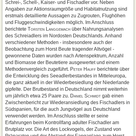
Schrei-, Schell-, Kaiser- und Fischadler vor. Neben
Angaben zur Aktionsraumgröße und Habitatnutzung sind
erstmals detaillierte Aussagen zu Zugrouten, Flughöhen
und Fluggeschwindigkeiten möglich. Im Anschluss
berichtete T
L
über Nahrungsanalysen
ORSTEN
ANGGEMACH
des Schreiadlers im Nordosten Deutschlands. Anhand
verschiedener Methoden - insbesondere auch der
Beobachtung zum Horst Beute tragender Altvögel -
gewonnene Daten wurden nach Artenspektrum, Anzahl
und Biomasse der Beutetiere ausgewertet und einem
Methodenvergleich zugeführt. P
H
berichtete über
ETER
AUFF
die Entwicklung des Seeadlerbestandes in Mitteleuropa,
die ganz aktuell in der Wiederbesiedlung der Niederlande
gipfelte. Der Brutbestand in Deutschland nimmt weiterhin
um jährlich etwa 25 Paare zu. D
S
gab einen
ANIEL
CHMIDT
Zwischenbericht zur Wiederansiedlung des Fischadlers in
Südspanien, für die auch Jungvögel aus Deutschland
verwendet werden. Im Anschluss stellte er seine
Erfahrungen beim Kontrollfang adulter Fischadler am
Brutplatz vor. Die Art des Lockvogels, der Zustand von
Präparaten und der Abstand der Fanganlage zum Horst