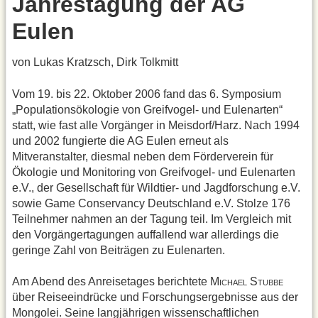
Jahrestagung der AG
Eulen
von Lukas Kratzsch, Dirk Tolkmitt
Vom 19. bis 22. Oktober 2006 fand das 6. Symposium
„Populationsökologie von Greifvogel- und Eulenarten“
statt, wie fast alle Vorgänger in Meisdorf/Harz. Nach 1994
und 2002 fungierte die AG Eulen erneut als
Mitveranstalter, diesmal neben dem Förderverein für
Ökologie und Monitoring von Greifvogel- und Eulenarten
e.V., der Gesellschaft für Wildtier- und Jagdforschung e.V.
sowie Game Conservancy Deutschland e.V. Stolze 176
Teilnehmer nahmen an der Tagung teil. Im Vergleich mit
den Vorgängertagungen auffallend war allerdings die
geringe Zahl von Beiträgen zu Eulenarten.
Am Abend des Anreisetages berichtete M
S
ICHAEL
TUBBE
über Reiseeindrücke und Forschungsergebnisse aus der
Mongolei. Seine langjährigen wissenschaftlichen