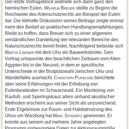
Der letzte Vortragsblock widmete sich dann ganz den
heimischen Eulen. W
B
stellte zu Beginn die
ILHELM
REUER
Reichweite des Artenschutzrechts am Beispiel der Eulen
dar. Die lebhafte Diskussion seines Beitrags zeigte einmal
mehr den Bedarf an praktischen Handlungsempfehlungen.
Bleibt zu hoffen, dass Breuer sich zu einer allgemein
verständlichen Darstellung der relevanten Bereiche des
Naturschutzrechts bereit findet. Nachfolgend befasste sich
M
L
mit dem Uhu als Bauwerksbrüter. Sein
ARTIN
INDNER
Vortrag umspannte den beachtlichen Zeitraum vom Alten
Ägypten bis in die Neuzeit, in dem er spezifische
Unterschiede in der Brutplatzwahl zwischen Uhu und
Wanderfalke ausmacht. C
P
berichtete
HRISTOPH
URSCHKE
über seine Erfahrungen mit der Erhebung von
Eulenbeständen im Schwarzwald. Ein Monitoring von
Raufuß- und Sperlingskauz allein anhand akustischer
Methoden erscheint aus seiner Sicht als unzureichend.
Erste Ergebnisse zur Raum- und Habitatnutzung des
Uhus um Würzburg hat M
S
gewonnen. Er
ARC
ITKEWITZ
konnte aus seinem auf mehrere Jahre angelegten
Programm insbesondere Daten zur Aktionsraumgröße