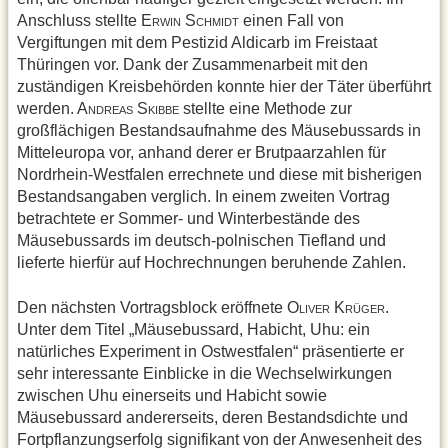
Anschluss stellte E
S
einen Fall von
RWIN
CHMIDT
Vergiftungen mit dem Pestizid Aldicarb im Freistaat
Thüringen vor. Dank der Zusammenarbeit mit den
zuständigen Kreisbehörden konnte hier der Täter überführt
werden. A
S
stellte eine Methode zur
NDREAS
KIBBE
großflächigen Bestandsaufnahme des Mäusebussards in
Mitteleuropa vor, anhand derer er Brutpaarzahlen für
Nordrhein-Westfalen errechnete und diese mit bisherigen
Bestandsangaben verglich. In einem zweiten Vortrag
betrachtete er Sommer- und Winterbestände des
Mäusebussards im deutsch-polnischen Tiefland und
lieferte hierfür auf Hochrechnungen beruhende Zahlen.
Den nächsten Vortragsblock eröffnete O
K
.
LIVER
RÜGER
Unter dem Titel „Mäusebussard, Habicht, Uhu: ein
natürliches Experiment in Ostwestfalen“ präsentierte er
sehr interessante Einblicke in die Wechselwirkungen
zwischen Uhu einerseits und Habicht sowie
Mäusebussard andererseits, deren Bestandsdichte und
Fortpflanzungserfolg signifikant von der Anwesenheit des